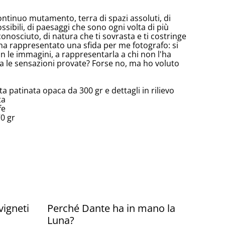
continuo mutamento, terra di spazi assoluti, di
sibili, di paesaggi che sono ogni volta di più
 conosciuto, di natura che ti sovrasta e ti costringe
 ha rappresentato una sfida per me fotografo: si
on le immagini, a rappresentarla a chi non l'ha
ra le sensazioni provate? Forse no, ma ho voluto
ta patinata opaca da 300 gr e dettagli in rilievo
ta
fe
70 gr
vigneti
Perché Dante ha in mano la
Luna?