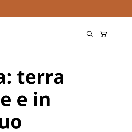
a: terra
e e in
nuo