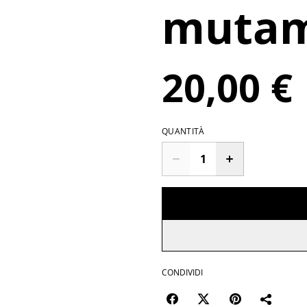
muta
20,00 €
QUANTITÀ
CONDIVIDI