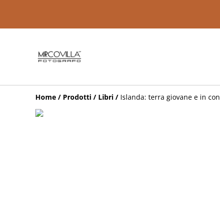
Home
/
Prodotti
/
Libri
/
Islanda: terra giovane e in c