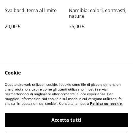
Svalbard: terra al limite
Namibia: colori, contrasti,
natura
20,00 €
35,00 €
Cookie
Contattaci
Termini e Condizioni
Questo sito web utilizza i cookie. I cookie sono file di piccole dimensioni
Privacy Policy
Cookie Policy
che ci aiutano a capire come gli utenti utilizzano i nostri servizi,
permettendoci di migliorare ulteriormente la loro esperienza. Per
maggiori informazioni sui cookie e sul modo in cui vengono utilizzati, fai
clic su "Impostazioni dei cookie". Consulta la nostra
Politica sui cookie
.
Accetta tutti
©
2026
Mirco Villa Fotografo